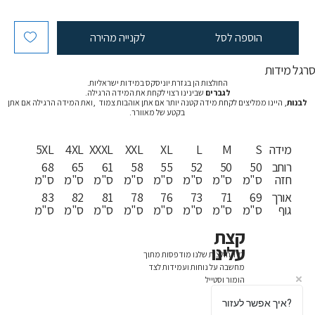
הוספה לסל
לקנייה מהירה
רגל מידות
החולצות הן בגזרת יוניסקס במידות ישראליות.
לגברים
שבינינו רצוי לקחת את המידה הרגילה.
לבנות
, היינו ממליצים לקחת מידה קטנה יותר אם אתן אוהבות צמוד ,ואת המידה הרגילה אם אתן
בקטע של מאוורר.
מידה
S
M
L
XL
XXL
XXXL
4XL
5XL
רוחב
50
50
52
55
58
61
65
68
חזה
ס"מ
ס"מ
ס"מ
ס"מ
ס"מ
ס"מ
ס"מ
ס"מ
אורך
69
71
73
76
78
81
82
83
גוף
ס"מ
ס"מ
ס"מ
ס"מ
ס"מ
ס"מ
ס"מ
ס"מ
קצת
עלינו
כל החולצות שלנו מודפסות מתוך
מחשבה על נוחות ועמידות לצד
הומור וסטייל
איך אפשר לעזור?