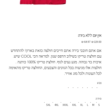
אין יום ללא בירה
מחיר
מחיר
מקורי
מבצע
אם אתם חובבי בירה אתם חייבים חולצה כזאת בארון! להתחדש 
עם חולצת טריקו בשילוב הדפס שנון. למראה הכי COOL שיש. 
איכות בד גבוהה. מגע נעים לגוף. חולצת טריקו 100% כותנה . 
חולצות אלו מגיעות בכל הגוונים והצבעים, החולצה טריקו מתאימה 
לכל העונות ולכל מזג אוויר. 
צבע
מידה
5XL
4XL
XXXL
XXL
XL
L
M
S