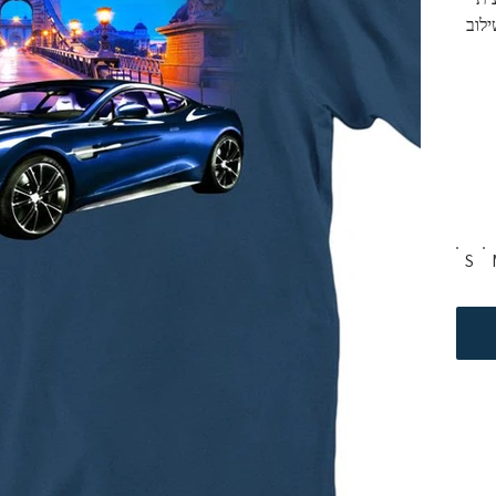
לוב 
הים. איכות בד גבוהה. מגע נעים לגוף. חולצת טריקו 100% 
S