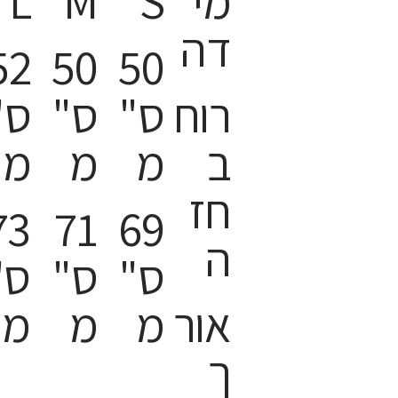
מי
S
M
L
דה
52
50
50
רוח
ס"
ס"
ס"
ב
מ
מ
מ
חז
73
71
69
ה
ס"
ס"
ס"
אור
מ
מ
מ
ך