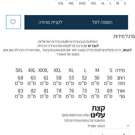
5XL
4XL
XXXL
XXL
XL
L
M
S
הוספה לסל
לקנייה מהירה
רגל מידות
החולצות הן בגזרת יוניסקס במידות ישראליות.
לגברים
שבינינו רצוי לקחת את המידה הרגילה.
לבנות
, היינו ממליצים לקחת מידה קטנה יותר אם אתן אוהבות צמוד ,ואת המידה הרגילה אם אתן
בקטע של מאוורר.
מידה
S
M
L
XL
XXL
XXXL
4XL
5XL
רוחב
50
50
52
55
58
61
65
68
חזה
ס"מ
ס"מ
ס"מ
ס"מ
ס"מ
ס"מ
ס"מ
ס"מ
אורך
69
71
73
76
78
81
82
83
גוף
ס"מ
ס"מ
ס"מ
ס"מ
ס"מ
ס"מ
ס"מ
ס"מ
קצת
עלינו
כל החולצות שלנו מודפסות מתוך
מחשבה על נוחות ועמידות לצד
הומור וסטייל