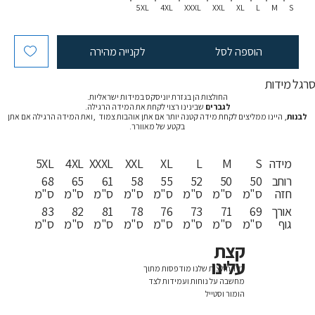
5XL
4XL
XXXL
XXL
XL
L
M
S
הוספה לסל
לקנייה מהירה
רגל מידות
החולצות הן בגזרת יוניסקס במידות ישראליות.
לגברים
שבינינו רצוי לקחת את המידה הרגילה.
לבנות
, היינו ממליצים לקחת מידה קטנה יותר אם אתן אוהבות צמוד ,ואת המידה הרגילה אם אתן
בקטע של מאוורר.
מידה
S
M
L
XL
XXL
XXXL
4XL
5XL
רוחב
50
50
52
55
58
61
65
68
חזה
ס"מ
ס"מ
ס"מ
ס"מ
ס"מ
ס"מ
ס"מ
ס"מ
אורך
69
71
73
76
78
81
82
83
גוף
ס"מ
ס"מ
ס"מ
ס"מ
ס"מ
ס"מ
ס"מ
ס"מ
קצת
עלינו
כל החולצות שלנו מודפסות מתוך
מחשבה על נוחות ועמידות לצד
הומור וסטייל