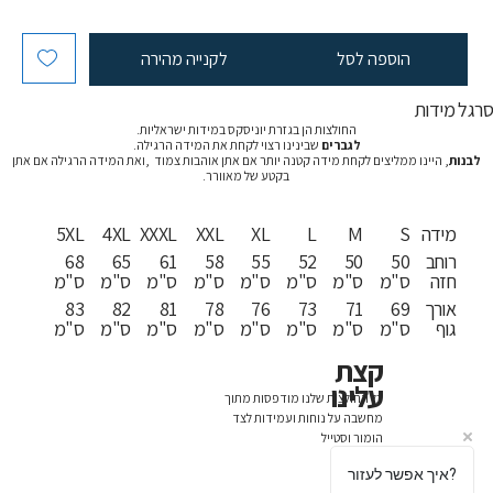
הוספה לסל
לקנייה מהירה
רגל מידות
החולצות הן בגזרת יוניסקס במידות ישראליות.
לגברים
שבינינו רצוי לקחת את המידה הרגילה.
לבנות
, היינו ממליצים לקחת מידה קטנה יותר אם אתן אוהבות צמוד ,ואת המידה הרגילה אם אתן
בקטע של מאוורר.
מידה
S
M
L
XL
XXL
XXXL
4XL
5XL
רוחב
50
50
52
55
58
61
65
68
חזה
ס"מ
ס"מ
ס"מ
ס"מ
ס"מ
ס"מ
ס"מ
ס"מ
אורך
69
71
73
76
78
81
82
83
גוף
ס"מ
ס"מ
ס"מ
ס"מ
ס"מ
ס"מ
ס"מ
ס"מ
קצת
עלינו
כל החולצות שלנו מודפסות מתוך
מחשבה על נוחות ועמידות לצד
הומור וסטייל
איך אפשר לעזור?