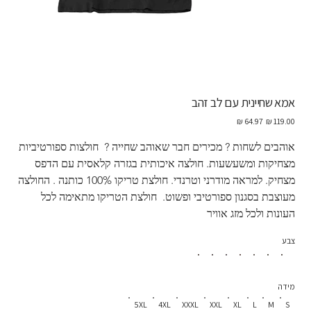
אמא שחיינית עם לב זהב
מחיר
מחיר
מקורי
מבצע
אוהבים לשחות ? מכירים חבר שאוהב שחייה ?  חולצות ספורטיביות 
מצחיקות ומשעשעות. חולצה איכותית בגזרה קלאסית עם הדפס 
מצחיק. למראה מודרני וטרנדי. חולצת טריקו 100% כותנה . החולצה 
מעוצבת בסגנון ספורטיבי ופשוט.  חולצת הטריקו מתאימה לכל 
העונות ולכל מזג אוויר
צבע
מידה
5XL
4XL
XXXL
XXL
XL
L
M
S