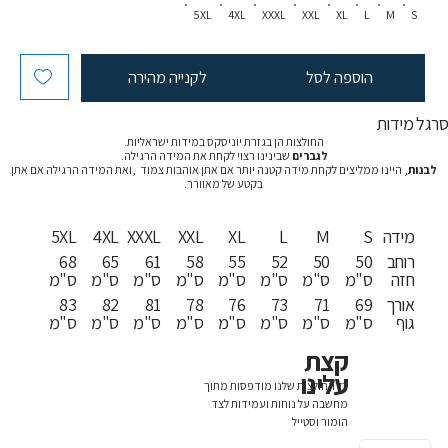
5XL
4XL
XXXL
XXL
XL
L
M
S
הוספה לסל
לקנייה מהירה
רגל מידות
החולצות הן בגזרת יוניסקס במידות ישראליות.
לגברים
שבינינו רצוי לקחת את המידה הרגילה.
לבנות
, היינו ממליצים לקחת מידה קטנה יותר אם אתן אוהבות צמוד ,ואת המידה הרגילה אם אתן
בקטע של מאוורר.
מידה
S
M
L
XL
XXL
XXXL
4XL
5XL
רוחב
50
50
52
55
58
61
65
68
חזה
ס"מ
ס"מ
ס"מ
ס"מ
ס"מ
ס"מ
ס"מ
ס"מ
אורך
69
71
73
76
78
81
82
83
גוף
ס"מ
ס"מ
ס"מ
ס"מ
ס"מ
ס"מ
ס"מ
ס"מ
קצת
עלינו
כל החולצות שלנו מודפסות מתוך
מחשבה על נוחות ועמידות לצד
הומור וסטייל