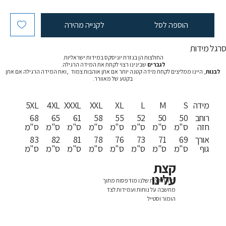
הוספה לסל
לקנייה מהירה
רגל מידות
החולצות הן בגזרת יוניסקס במידות ישראליות.
לגברים
שבינינו רצוי לקחת את המידה הרגילה.
לבנות
, היינו ממליצים לקחת מידה קטנה יותר אם אתן אוהבות צמוד ,ואת המידה הרגילה אם אתן
בקטע של מאוורר.
מידה
S
M
L
XL
XXL
XXXL
4XL
5XL
רוחב
50
50
52
55
58
61
65
68
חזה
ס"מ
ס"מ
ס"מ
ס"מ
ס"מ
ס"מ
ס"מ
ס"מ
אורך
69
71
73
76
78
81
82
83
גוף
ס"מ
ס"מ
ס"מ
ס"מ
ס"מ
ס"מ
ס"מ
ס"מ
קצת
עלינו
כל החולצות שלנו מודפסות מתוך
מחשבה על נוחות ועמידות לצד
הומור וסטייל