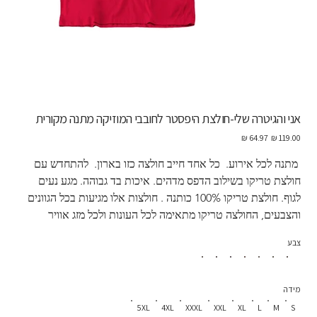
אני והגיטרה שלי-חולצת היפסטר לחובבי המוזיקה מתנה מקורית
מחיר
מחיר
מקורי
מבצע
 מתנה לכל אירוע.  כל אחד חייב חולצה כזו בארון.  להתחדש עם 
חולצת טריקו בשילוב הדפס מדהים. איכות בד גבוהה. מגע נעים 
לגוף. חולצת טריקו 100% כותנה . חולצות אלו מגיעות בכל הגוונים 
והצבעים, החולצה טריקו מתאימה לכל העונות ולכל מזג אוויר
צבע
מידה
5XL
4XL
XXXL
XXL
XL
L
M
S