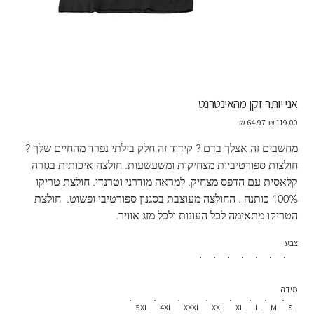
אני יותר זקן מהאינטרנט
מחיר
מחיר
מקורי
מבצע
מחשבים זה אצלך בדם ? קידוד זה חלק בילתי נפרד מהחיים שלך ?  
חולצות ספורטיביות מצחיקות ומשעשעות. חולצה איכותית בגזרה 
קלאסית עם הדפס מצחיק. למראה מודרני וטרנדי. חולצת טריקו 
100% כותנה . החולצה מעוצבת בסגנון ספורטיבי ופשוט.  חולצת 
הטריקו מתאימה לכל העונות ולכל מזג אוויר.
צבע
מידה
5XL
4XL
XXXL
XXL
XL
L
M
S