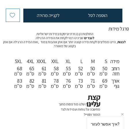
הוספה לסל
לקנייה מהירה
רגל מידות
החולצות הן בגזרת יוניסקס במידות ישראליות.
לגברים
שבינינו רצוי לקחת את המידה הרגילה.
לבנות
, היינו ממליצים לקחת מידה קטנה יותר אם אתן אוהבות צמוד ,ואת המידה הרגילה אם אתן
בקטע של מאוורר.
מידה
S
M
L
XL
XXL
XXXL
4XL
5XL
רוחב
50
50
52
55
58
61
65
68
חזה
ס"מ
ס"מ
ס"מ
ס"מ
ס"מ
ס"מ
ס"מ
ס"מ
אורך
69
71
73
76
78
81
82
83
גוף
ס"מ
ס"מ
ס"מ
ס"מ
ס"מ
ס"מ
ס"מ
ס"מ
קצת
עלינו
כל החולצות שלנו מודפסות מתוך
מחשבה על נוחות ועמידות לצד
הומור וסטייל
איך אפשר לעזור?