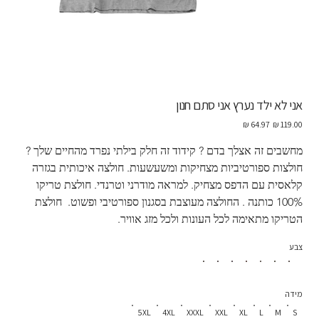
אני לא ילד נערץ אני סתם חנון
מחיר
מחיר
מקורי
מבצע
מחשבים זה אצלך בדם ? קידוד זה חלק בילתי נפרד מהחיים שלך ?  
חולצות ספורטיביות מצחיקות ומשעשעות. חולצה איכותית בגזרה 
קלאסית עם הדפס מצחיק. למראה מודרני וטרנדי. חולצת טריקו 
100% כותנה . החולצה מעוצבת בסגנון ספורטיבי ופשוט.  חולצת 
הטריקו מתאימה לכל העונות ולכל מזג אוויר.
צבע
מידה
5XL
4XL
XXXL
XXL
XL
L
M
S