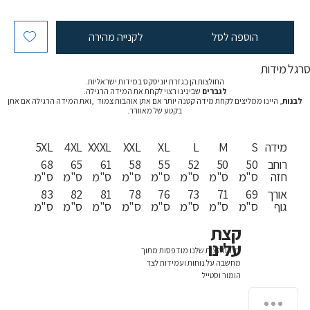
הוספה לסל
לקנייה מהירה
רגל מידות
החולצות הן בגזרת יוניסקס במידות ישראליות.
לגברים
שבינינו רצוי לקחת את המידה הרגילה.
לבנות
, היינו ממליצים לקחת מידה קטנה יותר אם אתן אוהבות צמוד ,ואת המידה הרגילה אם אתן
בקטע של מאוורר.
מידה
S
M
L
XL
XXL
XXXL
4XL
5XL
רוחב
50
50
52
55
58
61
65
68
חזה
ס"מ
ס"מ
ס"מ
ס"מ
ס"מ
ס"מ
ס"מ
ס"מ
אורך
69
71
73
76
78
81
82
83
גוף
ס"מ
ס"מ
ס"מ
ס"מ
ס"מ
ס"מ
ס"מ
ס"מ
קצת
עלינו
כל החולצות שלנו מודפסות מתוך
מחשבה על נוחות ועמידות לצד
הומור וסטייל
איך אפשר לעזור?