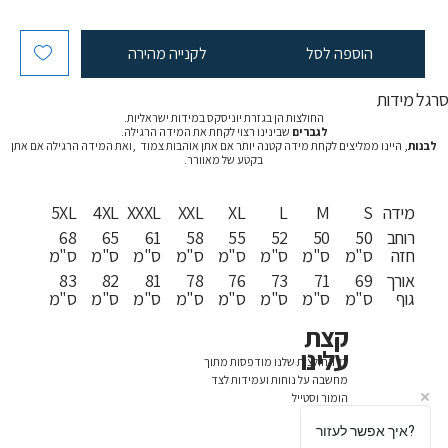
הוספה לסל
לקנייה מהירה
רגל מידות
החולצות הן בגזרת יוניסקס במידות ישראליות.
לגברים
שבינינו רצוי לקחת את המידה הרגילה.
לבנות
, היינו ממליצים לקחת מידה קטנה יותר אם אתן אוהבות צמוד ,ואת המידה הרגילה אם אתן
בקטע של מאוורר.
מידה
S
M
L
XL
XXL
XXXL
4XL
5XL
רוחב
50
50
52
55
58
61
65
68
חזה
ס"מ
ס"מ
ס"מ
ס"מ
ס"מ
ס"מ
ס"מ
ס"מ
אורך
69
71
73
76
78
81
82
83
גוף
ס"מ
ס"מ
ס"מ
ס"מ
ס"מ
ס"מ
ס"מ
ס"מ
קצת
עלינו
כל החולצות שלנו מודפסות מתוך
מחשבה על נוחות ועמידות לצד
הומור וסטייל
איך אפשר לעזור?