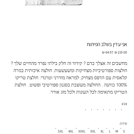
אני עדין בשלב הפיתוח
מחיר
מחיר
מקורי
מבצע
מחשבים זה אצלך בדם ? קידוד זה חלק בילתי נפרד מהחיים שלך ?  
חולצות ספורטיביות מצחיקות ומשעשעות. חולצה איכותית בגזרה 
קלאסית עם הדפס מצחיק. למראה מודרני וטרנדי. חולצת טריקו 
100% כותנה . החולצה מעוצבת בסגנון ספורטיבי ופשוט.  חולצת 
הטריקו מתאימה לכל העונות ולכל מזג אוויר.
צבע
מידה
5XL
4XL
XXXL
XXL
XL
L
M
S