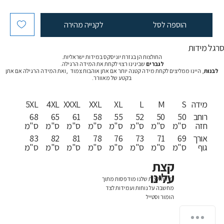
הוספה לסל
לקנייה מהירה
רגל מידות
החולצות הן בגזרת יוניסקס במידות ישראליות.
לגברים
שבינינו רצוי לקחת את המידה הרגילה.
לבנות
, היינו ממליצים לקחת מידה קטנה יותר אם אתן אוהבות צמוד ,ואת המידה הרגילה אם אתן
בקטע של מאוורר.
מידה
S
M
L
XL
XXL
XXXL
4XL
5XL
רוחב
50
50
52
55
58
61
65
68
חזה
ס"מ
ס"מ
ס"מ
ס"מ
ס"מ
ס"מ
ס"מ
ס"מ
אורך
69
71
73
76
78
81
82
83
גוף
ס"מ
ס"מ
ס"מ
ס"מ
ס"מ
ס"מ
ס"מ
ס"מ
קצת
עלינו
כל החולצות שלנו מודפסות מתוך
מחשבה על נוחות ועמידות לצד
הומור וסטייל