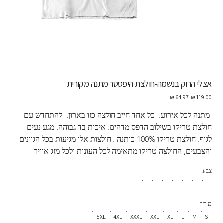
אצלי הרוק בנשמה-חולצת היפסטר מתנה מקורית
מחיר
מחיר
מקורי
מבצע
 מתנה לכל אירוע.  כל אחד חייב חולצה כזו בארון.  להתחדש עם 
חולצת טריקו בשילוב הדפס מדהים. איכות בד גבוהה. מגע נעים 
לגוף. חולצת טריקו 100% כותנה . חולצות אלו מגיעות בכל הגוונים 
והצבעים, החולצה טריקו מתאימה לכל העונות ולכל מזג אוויר
צבע
מידה
5XL
4XL
XXXL
XXL
XL
L
M
S