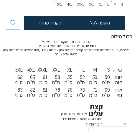
5XL
4XL
XXXL
XXL
XL
L
M
S
הוספה לסל
לקנייה מהירה
רגל מידות
החולצות הן בגזרת יוניסקס במידות ישראליות.
לגברים
שבינינו רצוי לקחת את המידה הרגילה.
לבנות
, היינו ממליצים לקחת מידה קטנה יותר אם אתן אוהבות צמוד ,ואת המידה הרגילה אם אתן
בקטע של מאוורר.
מידה
S
M
L
XL
XXL
XXXL
4XL
5XL
רוחב
50
50
52
55
58
61
65
68
חזה
ס"מ
ס"מ
ס"מ
ס"מ
ס"מ
ס"מ
ס"מ
ס"מ
אורך
69
71
73
76
78
81
82
83
גוף
ס"מ
ס"מ
ס"מ
ס"מ
ס"מ
ס"מ
ס"מ
ס"מ
קצת
עלינו
כל החולצות שלנו מודפסות מתוך
מחשבה על נוחות ועמידות לצד
הומור וסטייל