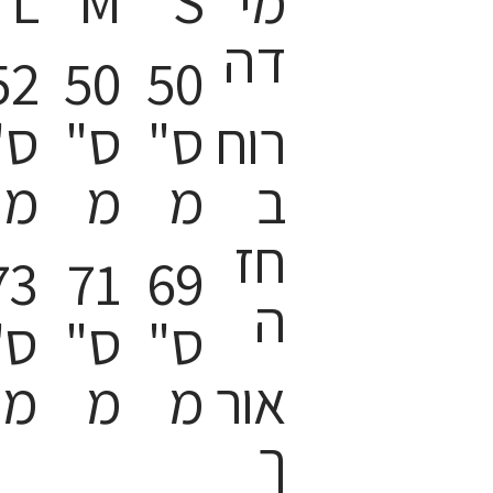
מי
S
M
L
דה
52
50
50
רוח
ס"
ס"
ס"
ב
מ
מ
מ
חז
73
71
69
ה
ס"
ס"
ס"
אור
מ
מ
מ
ך