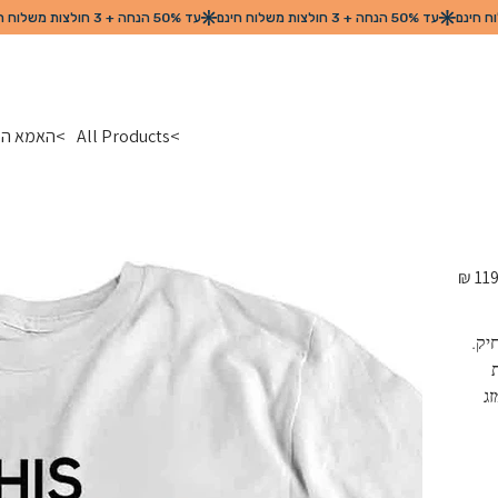
>
All Products
>
האמא המ
מחיר
מקורי
ק. 
בת 
ג 