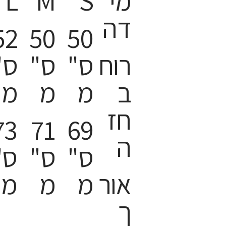
מי
S
M
L
דה
52
50
50
רוח
ס"
ס"
ס"
ב
מ
מ
מ
חז
73
71
69
ה
ס"
ס"
ס"
אור
מ
מ
מ
ך