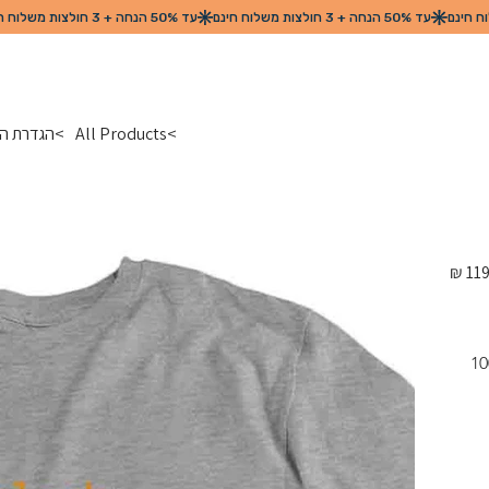
>
All Products
>
הגדרת הק
מחיר
מקורי
קלאסית עם הדפס מצחיק. למראה מודרני וטרנדי. חולצת טריקו 100% 