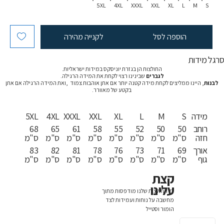
5XL
4XL
XXXL
XXL
XL
L
M
S
הוספה לסל
לקנייה מהירה
רגל מידות
החולצות הן בגזרת יוניסקס במידות ישראליות.
לגברים
שבינינו רצוי לקחת את המידה הרגילה.
לבנות
, היינו ממליצים לקחת מידה קטנה יותר אם אתן אוהבות צמוד ,ואת המידה הרגילה אם אתן
בקטע של מאוורר.
מידה
S
M
L
XL
XXL
XXXL
4XL
5XL
רוחב
50
50
52
55
58
61
65
68
חזה
ס"מ
ס"מ
ס"מ
ס"מ
ס"מ
ס"מ
ס"מ
ס"מ
אורך
69
71
73
76
78
81
82
83
גוף
ס"מ
ס"מ
ס"מ
ס"מ
ס"מ
ס"מ
ס"מ
ס"מ
קצת
עלינו
כל החולצות שלנו מודפסות מתוך
מחשבה על נוחות ועמידות לצד
הומור וסטייל