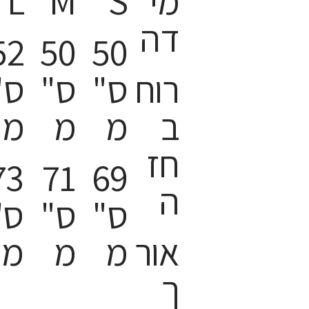
מי
S
M
L
דה
52
50
50
רוח
ס"
ס"
ס"
ב
מ
מ
מ
חז
73
71
69
ה
ס"
ס"
ס"
אור
מ
מ
מ
ך