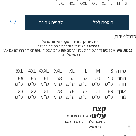
5XL
4XL
XXXL
XXL
XL
L
M
S
הוספה לסל
לקנייה מהירה
רגל מידות
החולצות הן בגזרת יוניסקס במידות ישראליות.
לגברים
שבינינו רצוי לקחת את המידה הרגילה.
לבנות
, היינו ממליצים לקחת מידה קטנה יותר אם אתן אוהבות צמוד ,ואת המידה הרגילה אם אתן
בקטע של מאוורר.
מידה
S
M
L
XL
XXL
XXXL
4XL
5XL
רוחב
50
50
52
55
58
61
65
68
חזה
ס"מ
ס"מ
ס"מ
ס"מ
ס"מ
ס"מ
ס"מ
ס"מ
אורך
69
71
73
76
78
81
82
83
גוף
ס"מ
ס"מ
ס"מ
ס"מ
ס"מ
ס"מ
ס"מ
ס"מ
קצת
עלינו
כל החולצות שלנו מודפסות מתוך
מחשבה על נוחות ועמידות לצד
הומור וסטייל