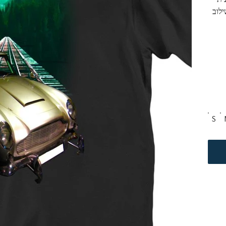
לוב 
הים. איכות בד גבוהה. מגע נעים לגוף. חולצת טריקו 100% 
S