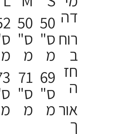
מי
S
M
L
דה
52
50
50
רוח
ס"
ס"
ס"
ב
מ
מ
מ
חז
73
71
69
ה
ס"
ס"
ס"
אור
מ
מ
מ
ך