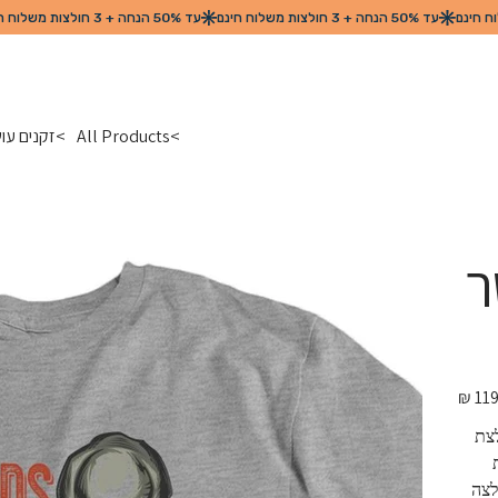
>
All Products
>
זקנים עו
ר
מחיר
מקורי
צת 
 
ולצה 