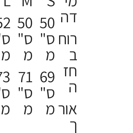
מי
S
M
L
דה
52
50
50
רוח
ס"
ס"
ס"
ב
מ
מ
מ
חז
73
71
69
ה
ס"
ס"
ס"
אור
מ
מ
מ
ך