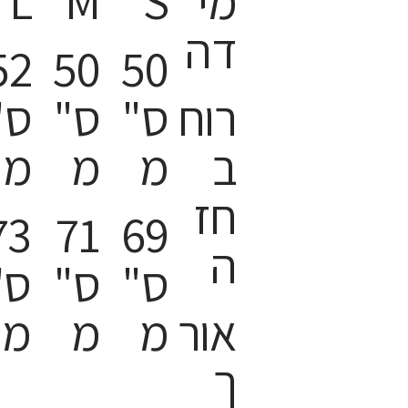
מי
S
M
L
דה
52
50
50
רוח
ס"
ס"
ס"
ב
מ
מ
מ
חז
73
71
69
ה
ס"
ס"
ס"
אור
מ
מ
מ
ך