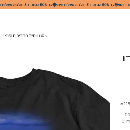
>
סגנון חיים תחביבים ופנאי
>
י
מחיר
מקורי
ית 
לוב 
הים. איכות בד גבוהה. מגע נעים לגוף. חולצת טריקו 100% 