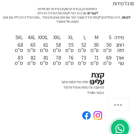
רגל מידות
החולצות הן בגזרת יוניסקס במידות ישראליות.
לגברים
שבינינו רצוי לקחת את המידה הרגילה.
לבנות
, היינו ממליצים לקחת מידה קטנה יותר אם אתן אוהבות צמוד ,ואת המידה הרגילה אם אתן
בקטע של מאוורר.
מידה
S
M
L
XL
XXL
XXXL
4XL
5XL
רוחב
50
50
52
55
58
61
65
68
חזה
ס"מ
ס"מ
ס"מ
ס"מ
ס"מ
ס"מ
ס"מ
ס"מ
אורך
69
71
73
76
78
81
82
83
גוף
ס"מ
ס"מ
ס"מ
ס"מ
ס"מ
ס"מ
ס"מ
ס"מ
קצת
עלינו
כל החולצות שלנו מודפסות מתוך
מחשבה על נוחות ועמידות לצד
הומור וסטייל