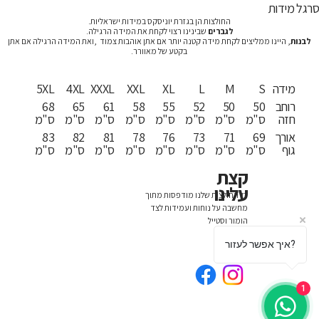
רגל מידות
החולצות הן בגזרת יוניסקס במידות ישראליות.
לגברים
שבינינו רצוי לקחת את המידה הרגילה.
לבנות
, היינו ממליצים לקחת מידה קטנה יותר אם אתן אוהבות צמוד ,ואת המידה הרגילה אם אתן
בקטע של מאוורר.
מידה
S
M
L
XL
XXL
XXXL
4XL
5XL
רוחב
50
50
52
55
58
61
65
68
חזה
ס"מ
ס"מ
ס"מ
ס"מ
ס"מ
ס"מ
ס"מ
ס"מ
אורך
69
71
73
76
78
81
82
83
גוף
ס"מ
ס"מ
ס"מ
ס"מ
ס"מ
ס"מ
ס"מ
ס"מ
קצת
עלינו
כל החולצות שלנו מודפסות מתוך
מחשבה על נוחות ועמידות לצד
הומור וסטייל
איך אפשר לעזור?
1