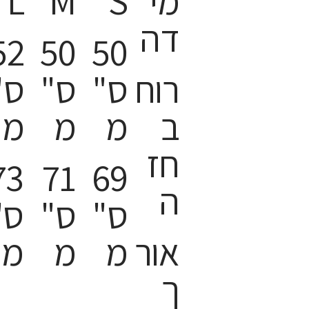
מי
S
M
L
דה
52
50
50
רוח
ס"
ס"
ס"
ב
מ
מ
מ
חז
73
71
69
ה
ס"
ס"
ס"
אור
מ
מ
מ
ך