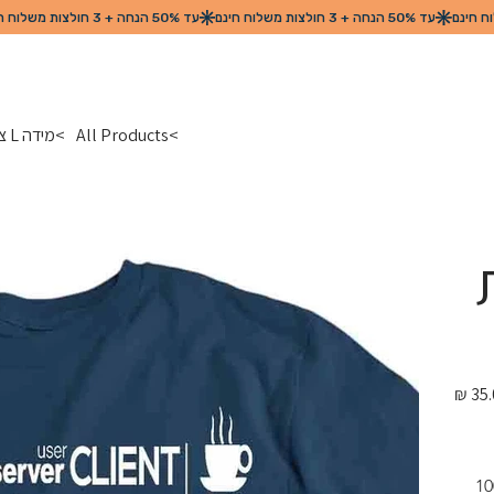
>
All Products
>
מידה L צבע ניווי - כל מילות הקוד האפשריות להצגת המתכנת
מחיר
קלאסית עם הדפס מצחיק. למראה מודרני וטרנדי. חולצת טריקו 100% 