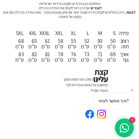
החולצות הן בגזרת יוניסקס במידות ישראליות.
לגברים
שבינינו רצוי לקחת את המידה הרגילה.
לבנות
, היינו ממליצים לקחת מידה קטנה יותר אם אתן אוהבות צמוד ,ואת המידה הרגילה אם אתן
בקטע של מאוורר.
מידה
S
M
L
XL
XXL
XXXL
4XL
5XL
רוחב
50
50
52
55
58
61
65
68
חזה
ס"מ
ס"מ
ס"מ
ס"מ
ס"מ
ס"מ
ס"מ
ס"מ
אורך
69
71
73
76
78
81
82
83
גוף
ס"מ
ס"מ
ס"מ
ס"מ
ס"מ
ס"מ
ס"מ
ס"מ
קצת
עלינו
כל החולצות שלנו מודפסות מתוך
מחשבה על נוחות ועמידות לצד
הומור וסטייל
איך אפשר לעזור?
1