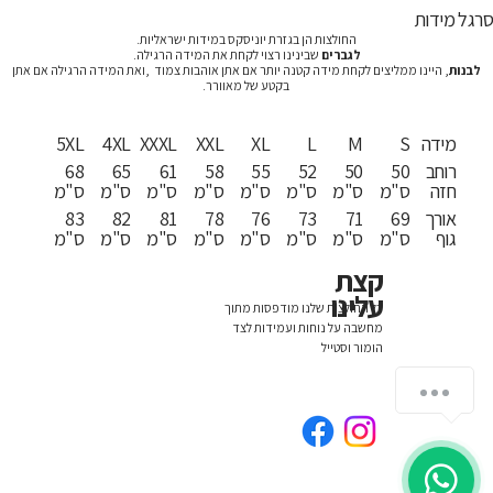
רגל מידות
החולצות הן בגזרת יוניסקס במידות ישראליות.
לגברים
שבינינו רצוי לקחת את המידה הרגילה.
לבנות
, היינו ממליצים לקחת מידה קטנה יותר אם אתן אוהבות צמוד ,ואת המידה הרגילה אם אתן
בקטע של מאוורר.
מידה
S
M
L
XL
XXL
XXXL
4XL
5XL
רוחב
50
50
52
55
58
61
65
68
חזה
ס"מ
ס"מ
ס"מ
ס"מ
ס"מ
ס"מ
ס"מ
ס"מ
אורך
69
71
73
76
78
81
82
83
גוף
ס"מ
ס"מ
ס"מ
ס"מ
ס"מ
ס"מ
ס"מ
ס"מ
קצת
עלינו
כל החולצות שלנו מודפסות מתוך
מחשבה על נוחות ועמידות לצד
הומור וסטייל