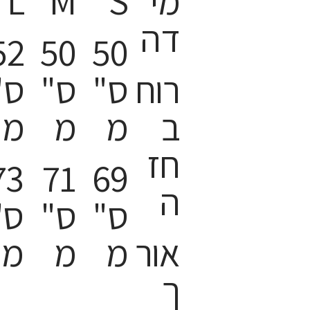
מי
S
M
L
דה
52
50
50
רוח
ס"
ס"
ס"
ב
מ
מ
מ
חז
73
71
69
ה
ס"
ס"
ס"
אור
מ
מ
מ
ך