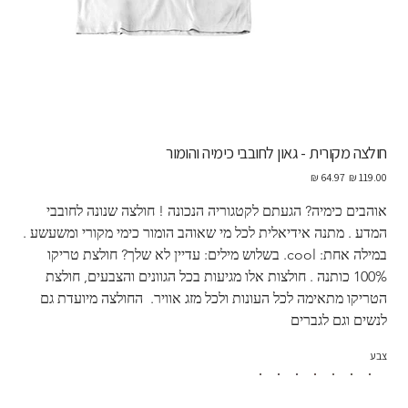
חולצה מקורית - גאון לחובבי כימיה והומור
מחיר
מחיר
מקורי
מבצע
אוהבים כימיה? הגעתם לקטגוריה הנכונה ! חולצה שנונה לחובבי 
המדע . מתנה אידיאלית לכל מי שאוהב הומור כימי מקורי ומשעשע . 
במילה אחת: cool. בשלוש מילים: עדיין לא שלך? חולצת טריקו 
100% כותנה . חולצות אלו מגיעות בכל הגוונים והצבעים, חולצת 
הטריקו מתאימה לכל העונות ולכל מזג אוויר.  החולצה מיועדת גם 
לנשים וגם לגברים
צבע