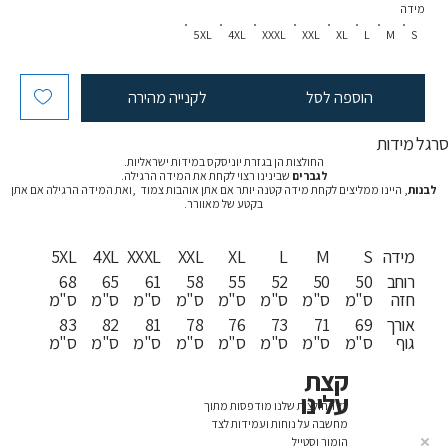
מידה
5XL
4XL
XXXL
XXL
XL
L
M
S
הוספה לסל
לקנייה מהירה
רגל מידות
החולצות הן בגזרת יוניסקס במידות ישראליות.
לגברים
שבינינו רצוי לקחת את המידה הרגילה.
לבנות
, היינו ממליצים לקחת מידה קטנה יותר אם אתן אוהבות צמוד ,ואת המידה הרגילה אם אתן
בקטע של מאוורר.
מידה
S
M
L
XL
XXL
XXXL
4XL
5XL
רוחב
50
50
52
55
58
61
65
68
חזה
ס"מ
ס"מ
ס"מ
ס"מ
ס"מ
ס"מ
ס"מ
ס"מ
אורך
69
71
73
76
78
81
82
83
גוף
ס"מ
ס"מ
ס"מ
ס"מ
ס"מ
ס"מ
ס"מ
ס"מ
קצת
עלינו
כל החולצות שלנו מודפסות מתוך
מחשבה על נוחות ועמידות לצד
הומור וסטייל