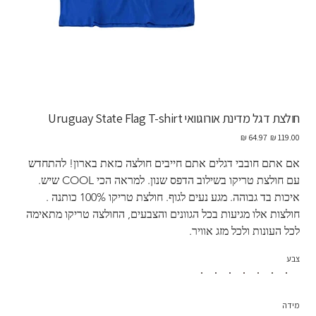
חולצת דגל מדינת אורוגוואי Uruguay State Flag T-shirt
מחיר
מחיר
מקורי
מבצע
אם אתם חובבי דגלים אתם חייבים חולצה כזאת בארון! להתחדש 
עם חולצת טריקו בשילוב הדפס שנון. למראה הכי COOL שיש. 
איכות בד גבוהה. מגע נעים לגוף. חולצת טריקו 100% כותנה . 
חולצות אלו מגיעות בכל הגוונים והצבעים, החולצה טריקו מתאימה 
לכל העונות ולכל מזג אוויר. 
צבע
מידה