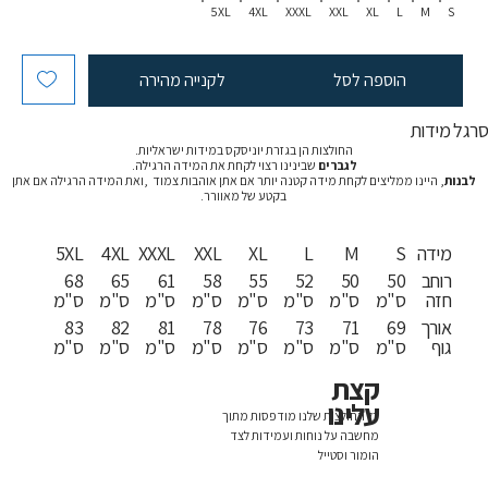
5XL
4XL
XXXL
XXL
XL
L
M
S
הוספה לסל
לקנייה מהירה
רגל מידות
החולצות הן בגזרת יוניסקס במידות ישראליות.
לגברים
שבינינו רצוי לקחת את המידה הרגילה.
לבנות
, היינו ממליצים לקחת מידה קטנה יותר אם אתן אוהבות צמוד ,ואת המידה הרגילה אם אתן
בקטע של מאוורר.
מידה
S
M
L
XL
XXL
XXXL
4XL
5XL
רוחב
50
50
52
55
58
61
65
68
חזה
ס"מ
ס"מ
ס"מ
ס"מ
ס"מ
ס"מ
ס"מ
ס"מ
אורך
69
71
73
76
78
81
82
83
גוף
ס"מ
ס"מ
ס"מ
ס"מ
ס"מ
ס"מ
ס"מ
ס"מ
קצת
עלינו
כל החולצות שלנו מודפסות מתוך
מחשבה על נוחות ועמידות לצד
הומור וסטייל