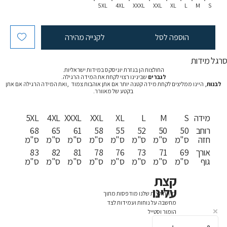
5XL
4XL
XXXL
XXL
XL
L
M
S
הוספה לסל
לקנייה מהירה
רגל מידות
החולצות הן בגזרת יוניסקס במידות ישראליות.
לגברים
שבינינו רצוי לקחת את המידה הרגילה.
לבנות
, היינו ממליצים לקחת מידה קטנה יותר אם אתן אוהבות צמוד ,ואת המידה הרגילה אם אתן
בקטע של מאוורר.
מידה
S
M
L
XL
XXL
XXXL
4XL
5XL
רוחב
50
50
52
55
58
61
65
68
חזה
ס"מ
ס"מ
ס"מ
ס"מ
ס"מ
ס"מ
ס"מ
ס"מ
אורך
69
71
73
76
78
81
82
83
גוף
ס"מ
ס"מ
ס"מ
ס"מ
ס"מ
ס"מ
ס"מ
ס"מ
קצת
עלינו
כל החולצות שלנו מודפסות מתוך
מחשבה על נוחות ועמידות לצד
הומור וסטייל