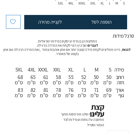
5XL
4XL
XXXL
XXL
XL
L
M
S
הוספה לסל
לקנייה מהירה
רגל מידות
החולצות הן בגזרת יוניסקס במידות ישראליות.
לגברים
שבינינו רצוי לקחת את המידה הרגילה.
לבנות
, היינו ממליצים לקחת מידה קטנה יותר אם אתן אוהבות צמוד ,ואת המידה הרגילה אם אתן
בקטע של מאוורר.
מידה
S
M
L
XL
XXL
XXXL
4XL
5XL
רוחב
50
50
52
55
58
61
65
68
חזה
ס"מ
ס"מ
ס"מ
ס"מ
ס"מ
ס"מ
ס"מ
ס"מ
אורך
69
71
73
76
78
81
82
83
גוף
ס"מ
ס"מ
ס"מ
ס"מ
ס"מ
ס"מ
ס"מ
ס"מ
קצת
עלינו
כל החולצות שלנו מודפסות מתוך
מחשבה על נוחות ועמידות לצד
הומור וסטייל