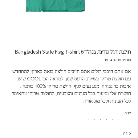
חולצת דגל מדינת בנגלדש Bangladesh State Flag T-shirt
מחיר
מחיר
מקורי
מבצע
אם אתם חובבי דגלים אתם חייבים חולצה כזאת בארון! להתחדש 
עם חולצת טריקו בשילוב הדפס שנון. למראה הכי COOL שיש. 
איכות בד גבוהה. מגע נעים לגוף. חולצת טריקו 100% כותנה . 
חולצות אלו מגיעות בכל הגוונים והצבעים, החולצה טריקו מתאימה 
לכל העונות ולכל מזג אוויר. 
צבע
מידה