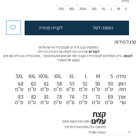
מידה
5XL
4XL
XXXL
XXL
XL
L
M
S
הוספה לסל
לקנייה מהירה
רגל מידות
החולצות הן בגזרת יוניסקס במידות ישראליות.
לגברים
שבינינו רצוי לקחת את המידה הרגילה.
לבנות
, היינו ממליצים לקחת מידה קטנה יותר אם אתן אוהבות צמוד ,ואת המידה הרגילה אם אתן
בקטע של מאוורר.
מידה
S
M
L
XL
XXL
XXXL
4XL
5XL
רוחב
50
50
52
55
58
61
65
68
חזה
ס"מ
ס"מ
ס"מ
ס"מ
ס"מ
ס"מ
ס"מ
ס"מ
אורך
69
71
73
76
78
81
82
83
גוף
ס"מ
ס"מ
ס"מ
ס"מ
ס"מ
ס"מ
ס"מ
ס"מ
קצת
עלינו
כל החולצות שלנו מודפסות מתוך
מחשבה על נוחות ועמידות לצד
הומור וסטייל