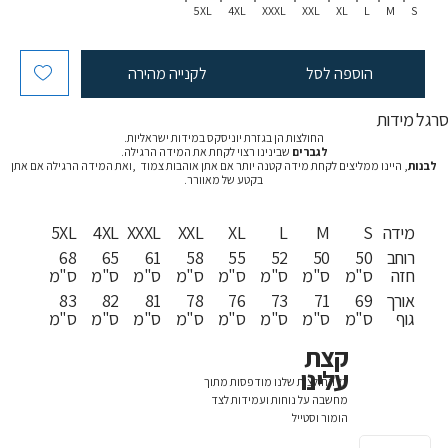
5XL
4XL
XXXL
XXL
XL
L
M
S
הוספה לסל
לקנייה מהירה
רגל מידות
החולצות הן בגזרת יוניסקס במידות ישראליות.
לגברים
שבינינו רצוי לקחת את המידה הרגילה.
לבנות
, היינו ממליצים לקחת מידה קטנה יותר אם אתן אוהבות צמוד ,ואת המידה הרגילה אם אתן
בקטע של מאוורר.
מידה
S
M
L
XL
XXL
XXXL
4XL
5XL
רוחב
50
50
52
55
58
61
65
68
חזה
ס"מ
ס"מ
ס"מ
ס"מ
ס"מ
ס"מ
ס"מ
ס"מ
אורך
69
71
73
76
78
81
82
83
גוף
ס"מ
ס"מ
ס"מ
ס"מ
ס"מ
ס"מ
ס"מ
ס"מ
קצת
עלינו
כל החולצות שלנו מודפסות מתוך
מחשבה על נוחות ועמידות לצד
הומור וסטייל