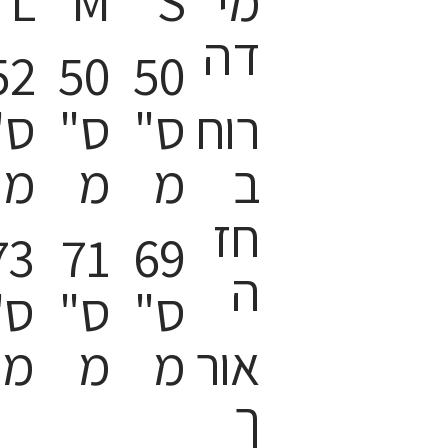
מי
S
M
L
דה
52
50
50
רוח
ס"
ס"
ס"
ב
מ
מ
מ
חז
73
71
69
ה
ס"
ס"
ס"
אור
מ
מ
מ
ך