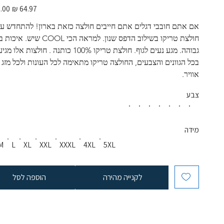
מחיר
מבצע
אם אתם חובבי דגלים אתם חייבים חולצה כזאת בארון! להתחדש עם
חולצת טריקו בשילוב הדפס שנון. למראה הכי COOL שיש. א
גבוהה. מגע נעים לגוף. חולצת טריקו 100% כותנה . חולצות אלו
בכל הגוונים והצבעים, החולצה טריקו מתאימה לכל העונות ולכל מזג 
אוויר. 
צבע
מידה
M
L
XL
XXL
XXXL
4XL
5XL
לקנייה מהירה
הוספה לסל