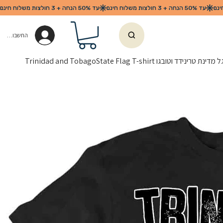
החשבון שלי
נידד וטובגו Trinidad and TobagoState Flag T-shirt