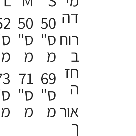
מי
S
M
L
דה
52
50
50
רוח
ס"
ס"
ס"
ב
מ
מ
מ
חז
73
71
69
ה
ס"
ס"
ס"
אור
מ
מ
מ
ך