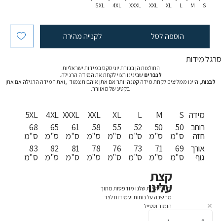
5XL
4XL
XXXL
XXL
XL
L
M
S
הוספה לסל
לקנייה מהירה
רגל מידות
החולצות הן בגזרת יוניסקס במידות ישראליות.
לגברים
שבינינו רצוי לקחת את המידה הרגילה.
לבנות
, היינו ממליצים לקחת מידה קטנה יותר אם אתן אוהבות צמוד ,ואת המידה הרגילה אם אתן
בקטע של מאוורר.
מידה
S
M
L
XL
XXL
XXXL
4XL
5XL
רוחב
50
50
52
55
58
61
65
68
חזה
ס"מ
ס"מ
ס"מ
ס"מ
ס"מ
ס"מ
ס"מ
ס"מ
אורך
69
71
73
76
78
81
82
83
גוף
ס"מ
ס"מ
ס"מ
ס"מ
ס"מ
ס"מ
ס"מ
ס"מ
קצת
עלינו
כל החולצות שלנו מודפסות מתוך
מחשבה על נוחות ועמידות לצד
הומור וסטייל