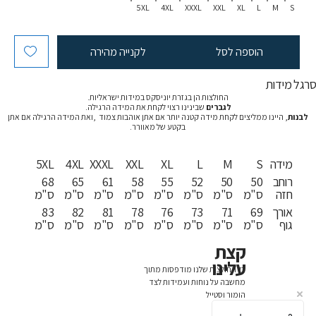
5XL
4XL
XXXL
XXL
XL
L
M
S
הוספה לסל
לקנייה מהירה
רגל מידות
החולצות הן בגזרת יוניסקס במידות ישראליות.
לגברים
שבינינו רצוי לקחת את המידה הרגילה.
לבנות
, היינו ממליצים לקחת מידה קטנה יותר אם אתן אוהבות צמוד ,ואת המידה הרגילה אם אתן
בקטע של מאוורר.
מידה
S
M
L
XL
XXL
XXXL
4XL
5XL
רוחב
50
50
52
55
58
61
65
68
חזה
ס"מ
ס"מ
ס"מ
ס"מ
ס"מ
ס"מ
ס"מ
ס"מ
אורך
69
71
73
76
78
81
82
83
גוף
ס"מ
ס"מ
ס"מ
ס"מ
ס"מ
ס"מ
ס"מ
ס"מ
קצת
עלינו
כל החולצות שלנו מודפסות מתוך
מחשבה על נוחות ועמידות לצד
הומור וסטייל