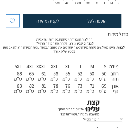
5XL
4XL
XXXL
XXL
XL
L
M
S
הוספה לסל
לקנייה מהירה
רגל מידות
החולצות הן בגזרת יוניסקס במידות ישראליות.
לגברים
שבינינו רצוי לקחת את המידה הרגילה.
לבנות
, היינו ממליצים לקחת מידה קטנה יותר אם אתן אוהבות צמוד ,ואת המידה הרגילה אם אתן
בקטע של מאוורר.
מידה
S
M
L
XL
XXL
XXXL
4XL
5XL
רוחב
50
50
52
55
58
61
65
68
חזה
ס"מ
ס"מ
ס"מ
ס"מ
ס"מ
ס"מ
ס"מ
ס"מ
אורך
69
71
73
76
78
81
82
83
גוף
ס"מ
ס"מ
ס"מ
ס"מ
ס"מ
ס"מ
ס"מ
ס"מ
קצת
עלינו
כל החולצות שלנו מודפסות מתוך
מחשבה על נוחות ועמידות לצד
הומור וסטייל