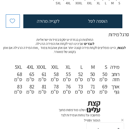
5XL
4XL
XXXL
XXL
XL
L
M
S
הוספה לסל
לקנייה מהירה
רגל מידות
החולצות הן בגזרת יוניסקס במידות ישראליות.
לגברים
שבינינו רצוי לקחת את המידה הרגילה.
לבנות
, היינו ממליצים לקחת מידה קטנה יותר אם אתן אוהבות צמוד ,ואת המידה הרגילה אם אתן
בקטע של מאוורר.
מידה
S
M
L
XL
XXL
XXXL
4XL
5XL
רוחב
50
50
52
55
58
61
65
68
חזה
ס"מ
ס"מ
ס"מ
ס"מ
ס"מ
ס"מ
ס"מ
ס"מ
אורך
69
71
73
76
78
81
82
83
גוף
ס"מ
ס"מ
ס"מ
ס"מ
ס"מ
ס"מ
ס"מ
ס"מ
קצת
עלינו
כל החולצות שלנו מודפסות מתוך
מחשבה על נוחות ועמידות לצד
הומור וסטייל