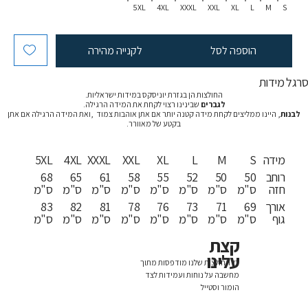
5XL
4XL
XXXL
XXL
XL
L
M
S
הוספה לסל
לקנייה מהירה
רגל מידות
החולצות הן בגזרת יוניסקס במידות ישראליות.
לגברים
שבינינו רצוי לקחת את המידה הרגילה.
לבנות
, היינו ממליצים לקחת מידה קטנה יותר אם אתן אוהבות צמוד ,ואת המידה הרגילה אם אתן
בקטע של מאוורר.
מידה
S
M
L
XL
XXL
XXXL
4XL
5XL
רוחב
50
50
52
55
58
61
65
68
חזה
ס"מ
ס"מ
ס"מ
ס"מ
ס"מ
ס"מ
ס"מ
ס"מ
אורך
69
71
73
76
78
81
82
83
גוף
ס"מ
ס"מ
ס"מ
ס"מ
ס"מ
ס"מ
ס"מ
ס"מ
קצת
עלינו
כל החולצות שלנו מודפסות מתוך
מחשבה על נוחות ועמידות לצד
הומור וסטייל