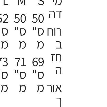
מי
S
M
L
דה
52
50
50
רוח
ס"
ס"
ס"
ב
מ
מ
מ
חז
73
71
69
ה
ס"
ס"
ס"
אור
מ
מ
מ
ך