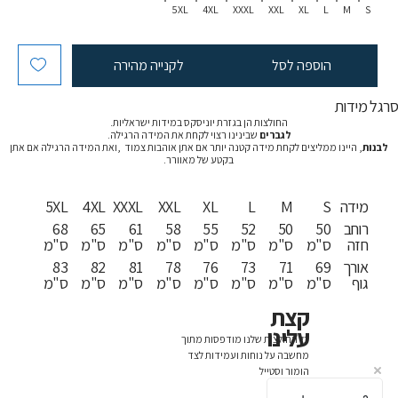
5XL
4XL
XXXL
XXL
XL
L
M
S
הוספה לסל
לקנייה מהירה
רגל מידות
החולצות הן בגזרת יוניסקס במידות ישראליות.
לגברים
שבינינו רצוי לקחת את המידה הרגילה.
לבנות
, היינו ממליצים לקחת מידה קטנה יותר אם אתן אוהבות צמוד ,ואת המידה הרגילה אם אתן
בקטע של מאוורר.
מידה
S
M
L
XL
XXL
XXXL
4XL
5XL
רוחב
50
50
52
55
58
61
65
68
חזה
ס"מ
ס"מ
ס"מ
ס"מ
ס"מ
ס"מ
ס"מ
ס"מ
אורך
69
71
73
76
78
81
82
83
גוף
ס"מ
ס"מ
ס"מ
ס"מ
ס"מ
ס"מ
ס"מ
ס"מ
קצת
עלינו
כל החולצות שלנו מודפסות מתוך
מחשבה על נוחות ועמידות לצד
הומור וסטייל