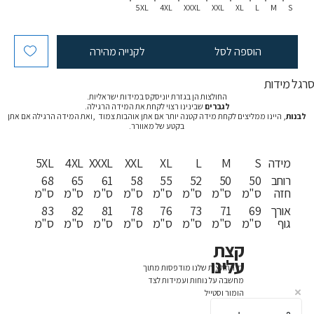
5XL
4XL
XXXL
XXL
XL
L
M
S
הוספה לסל
לקנייה מהירה
רגל מידות
החולצות הן בגזרת יוניסקס במידות ישראליות.
לגברים
שבינינו רצוי לקחת את המידה הרגילה.
לבנות
, היינו ממליצים לקחת מידה קטנה יותר אם אתן אוהבות צמוד ,ואת המידה הרגילה אם אתן
בקטע של מאוורר.
מידה
S
M
L
XL
XXL
XXXL
4XL
5XL
רוחב
50
50
52
55
58
61
65
68
חזה
ס"מ
ס"מ
ס"מ
ס"מ
ס"מ
ס"מ
ס"מ
ס"מ
אורך
69
71
73
76
78
81
82
83
גוף
ס"מ
ס"מ
ס"מ
ס"מ
ס"מ
ס"מ
ס"מ
ס"מ
קצת
עלינו
כל החולצות שלנו מודפסות מתוך
מחשבה על נוחות ועמידות לצד
הומור וסטייל