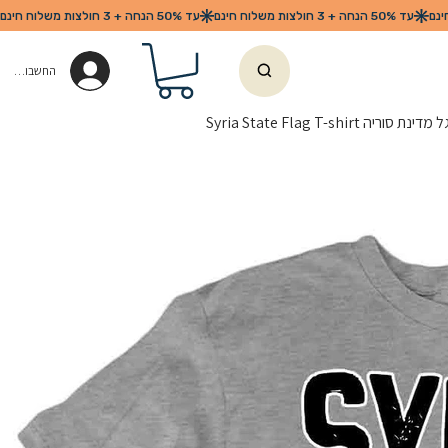
החשבון שלי
וריה Syria State Flag T-shirt