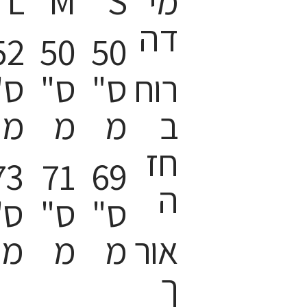
מי
S
M
L
דה
52
50
50
רוח
ס"
ס"
ס"
ב
מ
מ
מ
חז
73
71
69
ה
ס"
ס"
ס"
אור
מ
מ
מ
ך