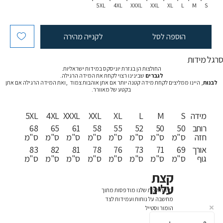
5XL
4XL
XXXL
XXL
XL
L
M
S
הוספה לסל
לקנייה מהירה
רגל מידות
החולצות הן בגזרת יוניסקס במידות ישראליות.
לגברים
שבינינו רצוי לקחת את המידה הרגילה.
לבנות
, היינו ממליצים לקחת מידה קטנה יותר אם אתן אוהבות צמוד ,ואת המידה הרגילה אם אתן
בקטע של מאוורר.
מידה
S
M
L
XL
XXL
XXXL
4XL
5XL
רוחב
50
50
52
55
58
61
65
68
חזה
ס"מ
ס"מ
ס"מ
ס"מ
ס"מ
ס"מ
ס"מ
ס"מ
אורך
69
71
73
76
78
81
82
83
גוף
ס"מ
ס"מ
ס"מ
ס"מ
ס"מ
ס"מ
ס"מ
ס"מ
קצת
עלינו
כל החולצות שלנו מודפסות מתוך
מחשבה על נוחות ועמידות לצד
הומור וסטייל