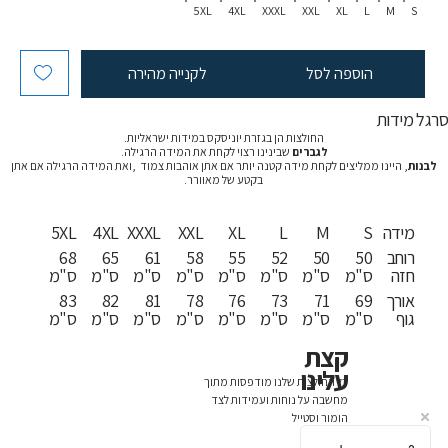
5XL
4XL
XXXL
XXL
XL
L
M
S
הוספה לסל
לקנייה מהירה
רגל מידות
החולצות הן בגזרת יוניסקס במידות ישראליות.
לגברים
שבינינו רצוי לקחת את המידה הרגילה.
לבנות
, היינו ממליצים לקחת מידה קטנה יותר אם אתן אוהבות צמוד ,ואת המידה הרגילה אם אתן
בקטע של מאוורר.
מידה
S
M
L
XL
XXL
XXXL
4XL
5XL
רוחב
50
50
52
55
58
61
65
68
חזה
ס"מ
ס"מ
ס"מ
ס"מ
ס"מ
ס"מ
ס"מ
ס"מ
אורך
69
71
73
76
78
81
82
83
גוף
ס"מ
ס"מ
ס"מ
ס"מ
ס"מ
ס"מ
ס"מ
ס"מ
קצת
עלינו
כל החולצות שלנו מודפסות מתוך
מחשבה על נוחות ועמידות לצד
הומור וסטייל