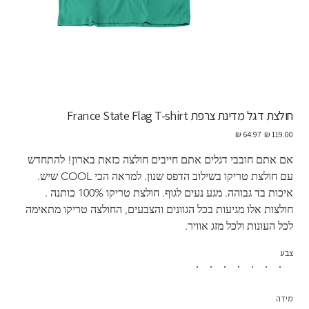
חולצת דגל מדינת צרפת France State Flag T-shirt
מחיר
מחיר
מקורי
מבצע
אם אתם חובבי דגלים אתם חייבים חולצה כזאת בארון! להתחדש 
עם חולצת טריקו בשילוב הדפס שנון. למראה הכי COOL שיש. 
איכות בד גבוהה. מגע נעים לגוף. חולצת טריקו 100% כותנה . 
חולצות אלו מגיעות בכל הגוונים והצבעים, החולצה טריקו מתאימה 
לכל העונות ולכל מזג אוויר. 
צבע
מידה