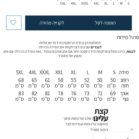
5XL
4XL
XXXL
XXL
XL
L
M
S
הוספה לסל
לקנייה מהירה
רגל מידות
החולצות הן בגזרת יוניסקס במידות ישראליות.
לגברים
שבינינו רצוי לקחת את המידה הרגילה.
לבנות
, היינו ממליצים לקחת מידה קטנה יותר אם אתן אוהבות צמוד ,ואת המידה הרגילה אם אתן
בקטע של מאוורר.
מידה
S
M
L
XL
XXL
XXXL
4XL
5XL
רוחב
50
50
52
55
58
61
65
68
חזה
ס"מ
ס"מ
ס"מ
ס"מ
ס"מ
ס"מ
ס"מ
ס"מ
אורך
69
71
73
76
78
81
82
83
גוף
ס"מ
ס"מ
ס"מ
ס"מ
ס"מ
ס"מ
ס"מ
ס"מ
קצת
עלינו
כל החולצות שלנו מודפסות מתוך
מחשבה על נוחות ועמידות לצד
הומור וסטייל