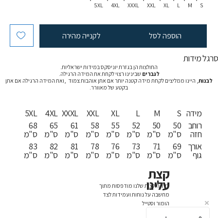
5XL
4XL
XXXL
XXL
XL
L
M
S
הוספה לסל
לקנייה מהירה
רגל מידות
החולצות הן בגזרת יוניסקס במידות ישראליות.
לגברים
שבינינו רצוי לקחת את המידה הרגילה.
לבנות
, היינו ממליצים לקחת מידה קטנה יותר אם אתן אוהבות צמוד ,ואת המידה הרגילה אם אתן
בקטע של מאוורר.
מידה
S
M
L
XL
XXL
XXXL
4XL
5XL
רוחב
50
50
52
55
58
61
65
68
חזה
ס"מ
ס"מ
ס"מ
ס"מ
ס"מ
ס"מ
ס"מ
ס"מ
אורך
69
71
73
76
78
81
82
83
גוף
ס"מ
ס"מ
ס"מ
ס"מ
ס"מ
ס"מ
ס"מ
ס"מ
קצת
עלינו
כל החולצות שלנו מודפסות מתוך
מחשבה על נוחות ועמידות לצד
הומור וסטייל