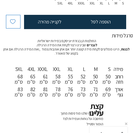
5XL
4XL
XXXL
XXL
XL
L
M
S
הוספה לסל
לקנייה מהירה
רגל מידות
החולצות הן בגזרת יוניסקס במידות ישראליות.
לגברים
שבינינו רצוי לקחת את המידה הרגילה.
לבנות
, היינו ממליצים לקחת מידה קטנה יותר אם אתן אוהבות צמוד ,ואת המידה הרגילה אם אתן
בקטע של מאוורר.
מידה
S
M
L
XL
XXL
XXXL
4XL
5XL
רוחב
50
50
52
55
58
61
65
68
חזה
ס"מ
ס"מ
ס"מ
ס"מ
ס"מ
ס"מ
ס"מ
ס"מ
אורך
69
71
73
76
78
81
82
83
גוף
ס"מ
ס"מ
ס"מ
ס"מ
ס"מ
ס"מ
ס"מ
ס"מ
קצת
עלינו
כל החולצות שלנו מודפסות מתוך
מחשבה על נוחות ועמידות לצד
הומור וסטייל