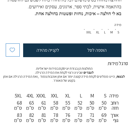
בהתאמה אישית, לבתי ספר, ארגונים, עסקים ואירועים.
בא לי חולצה – איכות, נוחות ופשטות בחולצה אחת.
מידה
XXL
XL
L
M
S
הוספה לסל
לקנייה מהירה
רגל מידות
החולצות הן בגזרת יוניסקס במידות ישראליות.
לגברים
שבינינו רצוי לקחת את המידה הרגילה.
לבנות
, היינו ממליצים לקחת מידה קטנה יותר אם אתן אוהבות צמוד ,ואת המידה הרגילה אם אתן
בקטע של מאוורר.
מידה
S
M
L
XL
XXL
XXXL
4XL
5XL
רוחב
50
50
52
55
58
61
65
68
חזה
ס"מ
ס"מ
ס"מ
ס"מ
ס"מ
ס"מ
ס"מ
ס"מ
אורך
69
71
73
76
78
81
82
83
גוף
ס"מ
ס"מ
ס"מ
ס"מ
ס"מ
ס"מ
ס"מ
ס"מ